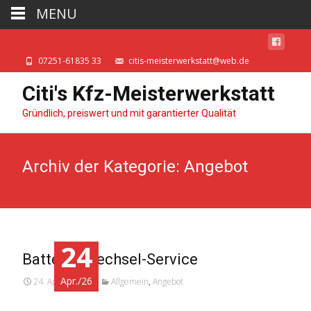
MENU
07251-61835 33
citis-meisterwerkstatt@web.de
Citi's Kfz-Meisterwerkstatt
Gründlich, preiswert und mit garantierter Qualität
Archiv der Kategorie: Angebot
24
Batterie-Wechsel-Service
Apr./26
24. April 2026
Allgemein
,
Angebot