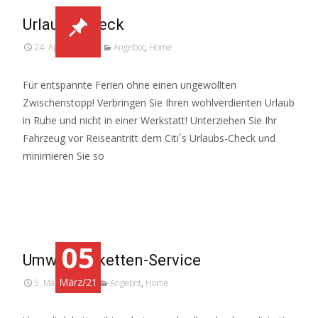
Urlaubs-Check
24. April 2026
Angebot
,
Home
Für entspannte Ferien ohne einen ungewollten
Zwischenstopp! Verbringen Sie Ihren wohlverdienten Urlaub
in Ruhe und nicht in einer Werkstatt! Unterziehen Sie Ihr
Fahrzeug vor Reiseantritt dem Citi´s Urlaubs-Check und
minimieren Sie so
Weiterlesen…
05
Umweltplaketten-Service
März/21
5. März 2021
Angebot
,
Home