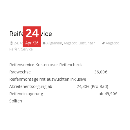
Weiterlesen…
24
Reifen-Service
Apr./26
24. April 2026
Allgemein
,
Angebot
,
Leistungen
Angebot
,
Reifen
,
Service
Reifenservice Kostenloser Reifencheck
Radwechsel 36,00€
Reifenmontage mit auswuchten inklusive
Altreifenentsorgung ab 24,30€ (Pro Rad)
Reifeneinlagerung ab 49,90€
Sollten
Weiterlesen…